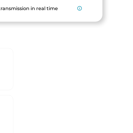
ransmission in real time
info_outline