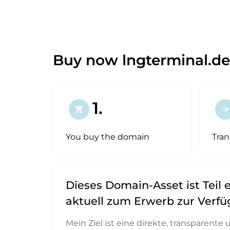
Buy now lngterminal.de
1.
shopping_cart
arrow_forward
You buy the domain
Tran
Dieses Domain-Asset ist Teil e
aktuell zum Erwerb zur Verf
Mein Ziel ist eine direkte, transparente