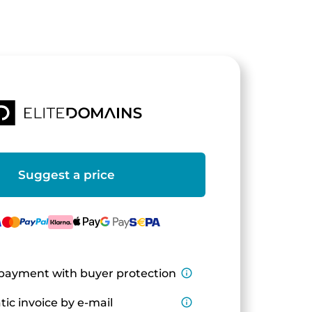
Suggest a price
payment with buyer protection
info_outline
ic invoice by e-mail
info_outline