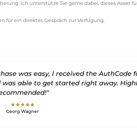
erung: Ich unterstütze Sie gerne dabei, dieses Asset fü
en für ein direktes Gespräch zur Verfügung.
rchase was easy, I received the AuthCode f
was able to get started right away. High
recommended!"
star
star
star
star
star
Georg Wagner