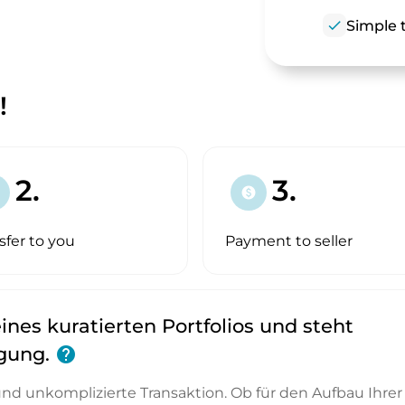
check
Simple t
!
2.
3.
paid
sfer to you
Payment to seller
ines kuratierten Portfolios und steht
ügung.
help
 und unkomplizierte Transaktion. Ob für den Aufbau Ihrer