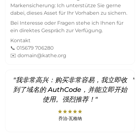
Markensicherung: Ich unterstütze Sie gerne
dabei, dieses Asset für Ihr Vorhaben zu sichern.
Bei Interesse oder Fragen stehe ich Ihnen für
ein direktes Gespräch zur Verfügung.
Kontakt
📞 015679 706280
✉️ domain@kathe.org
"我非常高兴：购买非常容易，我立即收
"
到了域名的 AuthCode，并能立即开始
使用。强烈推荐！"
star
star
star
star
star
乔治-瓦格纳